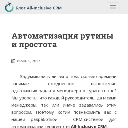
S
Блог All-Inclusive CRM
TOGGLE
k
i
p
t
Автоматизация рутины
o
и простота
m
a
i
Июнь 9, 2017
n
c
Задумывались ли вы о том, сколько времени
o
занимает ежедневное выполнение
n
однотипных задач у менеджера в турагентстве?
t
Мы уверены, что каждый руководитель, да и сами
e
менеджеры, так или иначе задавались этим
n
вопросом. Поэтому хотим познакомить вас с
t
нашей разработкой — CRM-системой для
автоматизации турагентств
All-Inclusive CRM
.