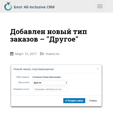
S
Блог All-Inclusive CRM
TOGGLE
k
i
p
t
Добавлен новый тип
o
заказов – "Другое"
m
a
i
Март 13, 2017
Новости
n
c
o
n
t
e
n
t